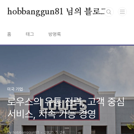
본문 바로가기
hobbanggun81 님의 블로그
홈
태그
방명록
미국 기업
로우스의 유통 전략, 고객 중심
서비스, 지속 가능 경영
by hobbanggun81
2025. 5. 24.