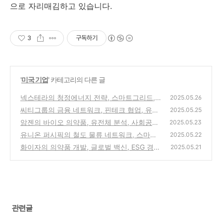
으로 자리매김하고 있습니다.
3
구독하기
'
미국 기업
' 카테고리의 다른 글
넥스테라의 청정에너지 전략, 스마트그리드,
2025.05.26
그린본드
씨티그룹의 금융 네트워크, 핀테크 협업, 유동
(2)
2025.05.25
성 관리
암젠의 바이오 의약품, 유전체 분석, 사회공헌
(0)
2025.05.23
유니온 퍼시픽의 철도 물류 네트워크, 스마트
(0)
2025.05.22
레일, 북미 공급망
화이자의 의약품 개발, 글로벌 백신, ESG 경영
(0)
2025.05.21
(0)
관련글