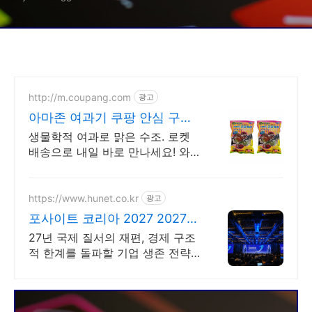
http://m.coupang.com
광고
아마존 여과기 쿠팡 안심 구매
로켓반품
생물학적 여과로 맑은 수조. 로켓
배송으로 내일 바로 만나세요! 와
우회원 무료배송과 30일 안심반
품. 소중한 물고기들을 위한 선택!
https://www.hunet.co.kr
광고
포사이트 코리아 2027 2027년
도 사업계획 포럼
27년 국제 질서의 재편, 경제 구조
적 한계를 돌파할 기업 생존 전략
공개 2027년 비즈니스 생존을 위
해 경영진이 꼭 알아야 할 필수 전
략을 제시합니다.