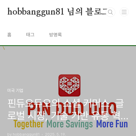
본문 바로가기
hobbanggun81 님의 블로그
홈
태그
방명록
미국 기업
핀듀오듀오의 소셜 커머스, 글
로벌 시장, 기술 기반 유통 혁
신
by hobbanggun81
2025. 5. 19.