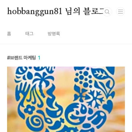
본문 바로가기
hobbanggun81 님의 블로그
홈
태그
방명록
브랜드 마케팅
1