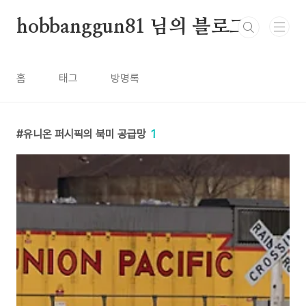
본문 바로가기
hobbanggun81 님의 블로그
홈
태그
방명록
유니온 퍼시픽의 북미 공급망
1