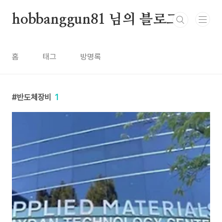
본문 바로가기
hobbanggun81 님의 블로그
홈
태그
방명록
반도체장비
1