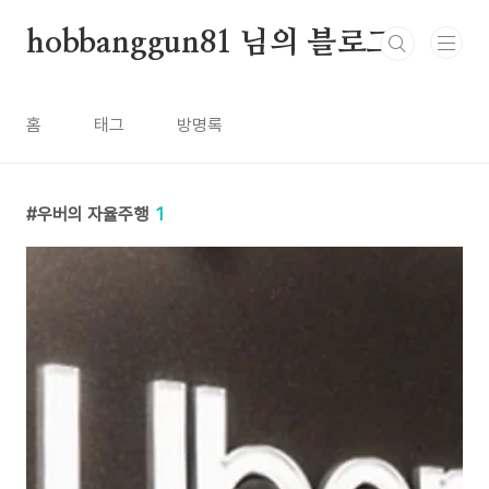
본문 바로가기
hobbanggun81 님의 블로그
홈
태그
방명록
우버의 자율주행
1