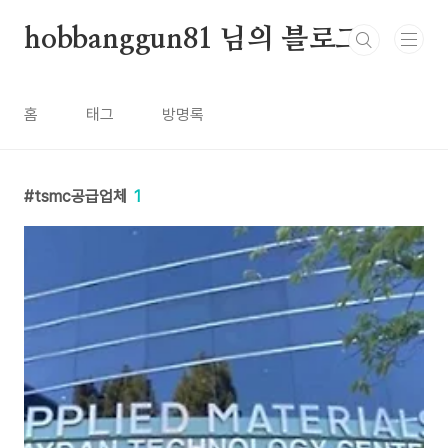
본문 바로가기
hobbanggun81 님의 블로그
홈
태그
방명록
tsmc공급업체
1